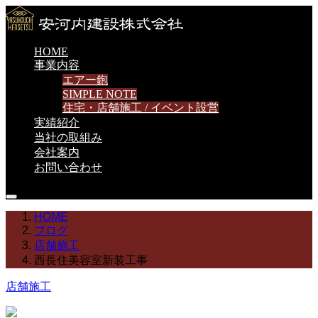
HOME
事業内容
エアー鉋
SIMPLE NOTE
住宅・店舗施工 / イベント設営
実績紹介
当社の取組み
会社案内
お問い合わせ
HOME
ブログ
店舗施工
西長住美容室新装工事
店舗施工